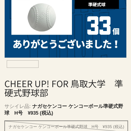
援
サ
イ
ト
チ
ア
ア
ッ
プ
！
CHEER UP! FOR 鳥取大学 準
硬式野球部
サシイレ品:
ナガセケンコー ケンコーボール準硬式野
球 H号 ¥935 (税込)
ナガセケンコー ケンコーボール準硬式野球 H号 ¥935 (税込)