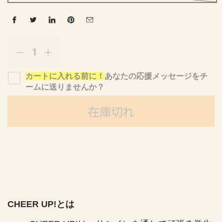
量
p
r
C
C
o
H
H
d
カートに入れる前に！
あなたの応援メッセージをチ
E
E
u
ームに送りませんか？
E
E
c
R
R
t
在庫切れ
U
U
s
P
P
.
!
!
p
r
f
f
o
o
o
d
r
r
u
鳥
鳥
c
取
取
CHEER UP!とは
t
大
大
.