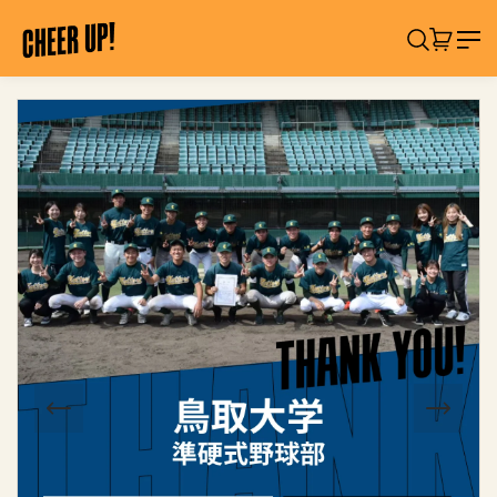
コ
C
ン
検索
カート:
アイテ
H
テ
ン
E
ツ
製
E
に
品
R
ス
情
U
キ
報
ッ
へ
P
プ
ス
!
キ
「
ッ
サ
プ
シ
イ
レ
」
応