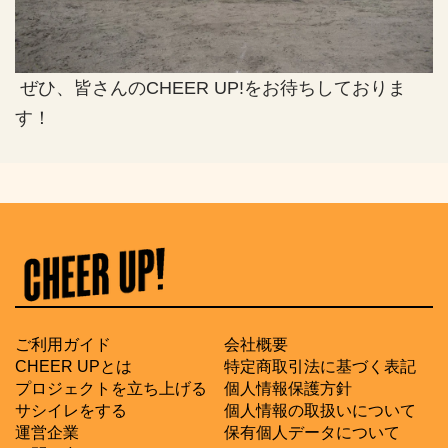
ぜひ、皆さんのCHEER UP!をお待ちしておりま
す！
C
H
E
E
R
ご利用ガイド
会社概要
U
CHEER UPとは
特定商取引法に基づく表記
P
プロジェクトを立ち上げる
個人情報保護方針
!
サシイレをする
個人情報の取扱いについて
「
運営企業
保有個人データについて