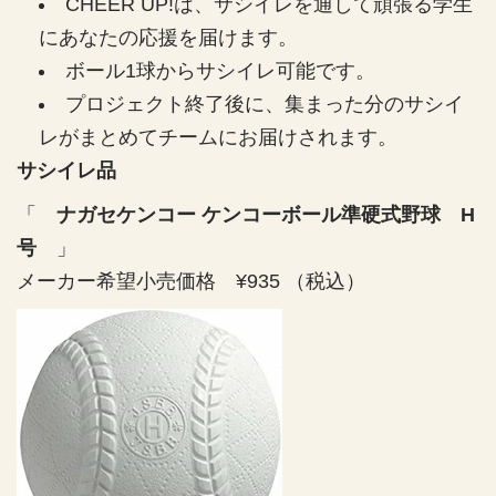
学
学
CHEER UP!は、サシイレを通して頑張る学生
q
u
にあなたの応援を届けます。
準
準
a
ボール1球からサシイレ可能です。
硬
硬
n
プロジェクト終了後に、集まった分のサシイ
式
式
t
i
野
野
レがまとめてチームにお届けされます。
t
球
球
サシイレ品
y
部
部
.
「
の
ナガセケンコー ケンコーボール準硬式野球 H
の
l
数
数
号
」
a
量
量
b
メーカー希望小売価格 ¥935 （税込）
を
を
e
減
増
l
ら
や
す
す