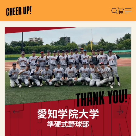
コ
C
ン
検索
カート:
アイテ
H
テ
ン
E
ツ
製
E
に
品
R
ス
情
U
キ
報
ッ
へ
P
プ
ス
!
キ
「
ッ
サ
プ
シ
イ
レ
」
応