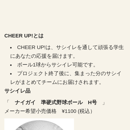
o
o
d
r
r
u
愛
愛
c
知
知
t
学
学
.
院
院
CHEER UP!とは
q
大
大
u
CHEER UP!は、サシイレを通して頑張る学生
学
学
a
にあなたの応援を届けます。
n
準
準
t
ボール1球からサシイレ可能です。
i
硬
硬
プロジェクト終了後に、集まった分のサシイ
t
式
式
レがまとめてチームにお届けされます。
y
野
野
.
サシイレ品
球
球
l
部
部
a
「
ナイガイ 準硬式野球ボール H号
」
v
v
b
メーカー希望小売価格 ¥1100 (税込）
o
o
e
l
l
l
.
.