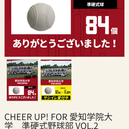
援
サ
イ
ト
チ
ア
ア
ッ
プ
！
CHEER UP! FOR 愛知学院大
学 準硬式野球部 VOL.2