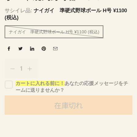
サシイレ品:
ナイガイ 準硬式野球ボール H号 ¥1100
(税込)
ナイガイ 準硬式野球ボール H号 ¥1100 (税込)
量
p
r
C
C
o
H
H
d
カートに入れる前に！
あなたの応援メッセージをチ
E
E
u
ームに送りませんか？
E
E
c
R
R
t
在庫切れ
U
U
s
P
P
.
!
!
p
r
f
f
o