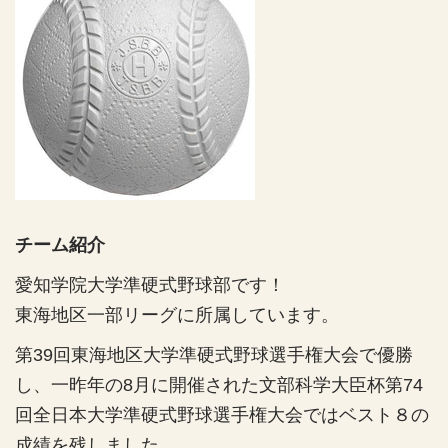
2
2
の
の
数
数
量
量
を
を
減
増
ら
や
す
す
チーム紹介
愛知学院大学準硬式野球部です！
東海地区一部リーグに所属しています。
第39回東海地区大学準硬式野球選手権大会で優勝
し、一昨年の8月に開催された文部科学大臣杯第74
回全日本大学準硬式野球選手権大会ではベスト８の
成績を残しました。