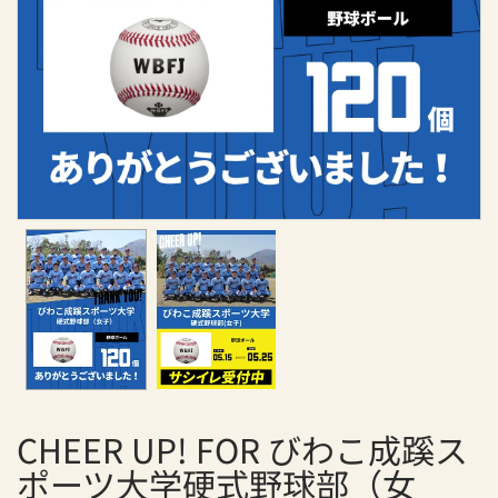
援
サ
イ
ト
チ
ア
ア
ッ
プ
！
CHEER UP! FOR びわこ成蹊ス
ポーツ大学硬式野球部（女