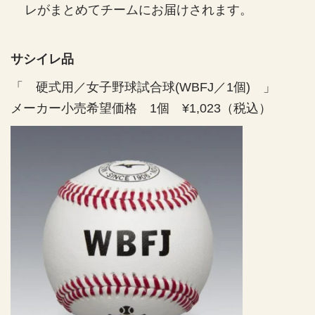
.
レがまとめてチームにお届けされます。
成
成
q
蹊
蹊
u
ス
ス
a
サシイレ品
ポ
ポ
n
ー
ー
t
「 硬式用
／女子野球試合球(WBFJ／1個)
」
i
ツ
ツ
メーカー小売希望価格 1個 ¥1,023（税込）
t
大
大
y
学
学
.
硬
硬
l
式
式
a
野
野
b
球
球
e
部
部
l
（
（
女
女
子
子
）
）
の
の