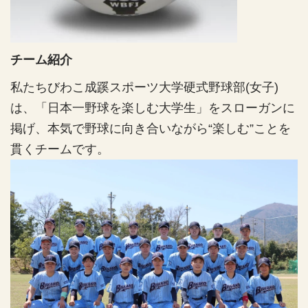
数
数
量
量
を
を
減
増
チーム紹介
ら
や
す
す
私たちびわこ成蹊スポーツ大学硬式野球部(女子)
は、「日本一野球を楽しむ大学生」をスローガンに
掲げ、本気で野球に向き合いながら“楽しむ”ことを
貫くチームです。