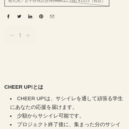
硬式用／女子野球試合球(WBFJ／1個) ¥1023（税込）
量
p
r
C
C
o
H
H
d
E
E
u
E
E
c
R
R
t
U
U
s
P
P
.
!
!
p
CHEER UP!とは
r
f
f
CHEER UP!は、サシイレを通して頑張る学生
o
o
o
d
r
r
にあなたの応援を届けます。
u
び
び
少額からサシイレ可能です。
c
わ
わ
t
プロジェクト終了後に、集まった分のサシイ
こ
こ