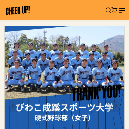
コ
C
ン
検索
カート:
アイテ
H
テ
ン
E
ツ
製
E
に
品
R
ス
情
U
キ
報
ッ
へ
P
プ
ス
!
キ
「
ッ
サ
プ
シ
イ
レ
」
応