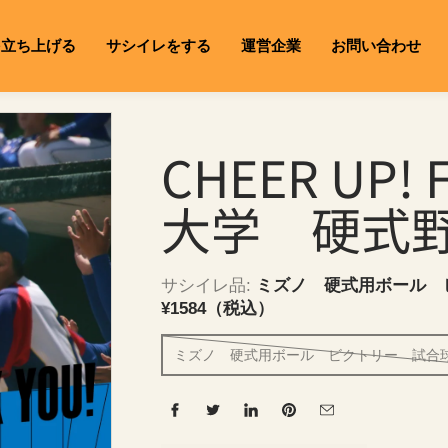
を立ち上げる
サシイレをする
運営企業
お問い合わせ
CHEER UP!
大学 硬式
サシイレ品:
ミズノ 硬式用ボール
¥1584（税込）
ミズノ 硬式用ボール ビクトリー 試合球 