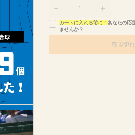
量
p
r
C
C
o
H
H
d
カートに入れる前に！
あなたの応
E
E
u
ませんか？
E
E
c
R
R
t
在庫切れ
U
U
s
P
P
.
!
!
p
r
f
f
o
o
o
d
r
r
u
同
同
c
朋
朋
t
大
大
.
学
学
q
u
硬
硬
a
式
式
n