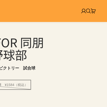
ログイン
検索
カート:
アイテ
 FOR 同朋
野球部
 ビクトリー 試合球
¥1584（税込）