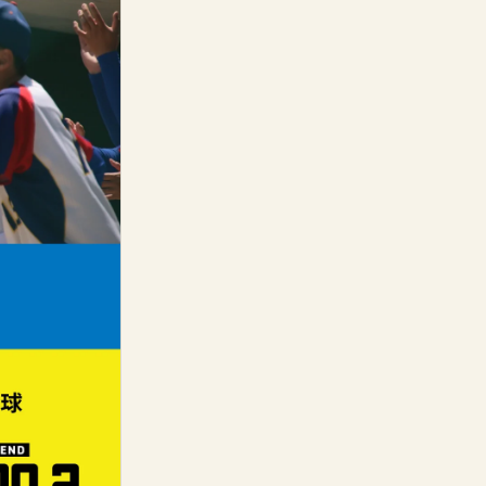
野
野
t
i
球
球
t
部
部
y
の
の
.
数
数
l
量
量
a
を
を
b
減
増
e
ら
や
l
す
す