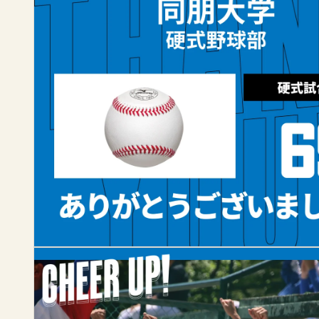
」
応
援
サ
イ
ト
チ
ア
ア
ッ
プ
！