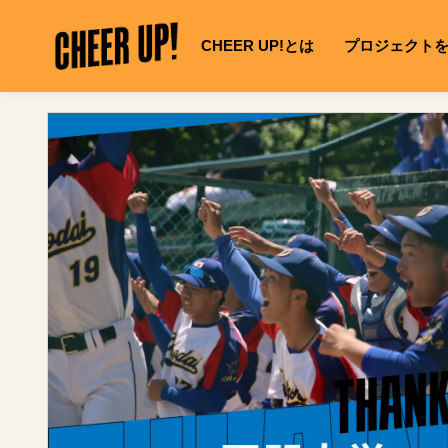
コ
C
ン
CHEER UP!とは
プロジェクト
テ
H
ン
E
ツ
に
製
E
ス
品
R
キ
情
ッ
報
U
プ
へ
P
ス
キ
!
ッ
「
プ
サ
シ
イ
レ