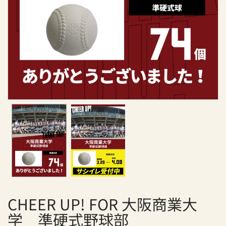
援
サ
イ
ト
チ
ア
ア
ッ
プ
！
CHEER UP! FOR 大阪商業大
学 準硬式野球部