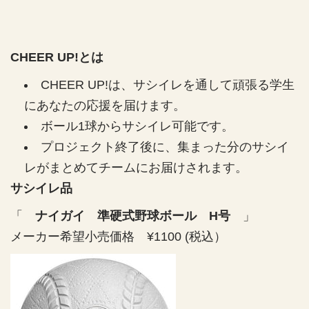
o
o
d
r
r
u
大
大
c
阪
阪
CHEER UP!とは
t
商
商
.
業
業
CHEER UP!は、サシイレを通して頑張る学生
q
大
大
u
にあなたの応援を届けます。
学
学
a
ボール1球からサシイレ可能です。
n
プロジェクト終了後に、集まった分のサシイ
準
準
t
i
硬
硬
レがまとめてチームにお届けされます。
t
式
式
サシイレ品
y
野
野
.
「
球
ナイガイ 準硬式野球ボール H号
球
」
l
部
部
メーカー希望小売価格 ¥1100 (税込）
a
の
の
b
数
数
e
量
量
l
を
を