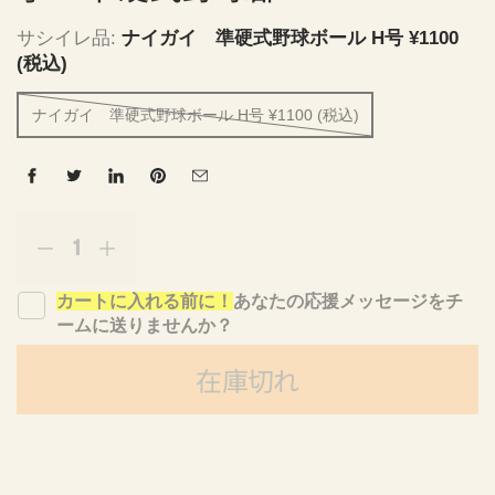
サシイレ品:
ナイガイ 準硬式野球ボール H号 ¥1100
(税込)
ナイガイ 準硬式野球ボール H号 ¥1100 (税込)
量
p
r
C
C
o
H
H
d
カートに入れる前に！
あなたの応援メッセージをチ
E
E
u
ームに送りませんか？
E
E
c
R
R
t
在庫切れ
U
U
s
P
P
.
!
!
p
r
f
f
o