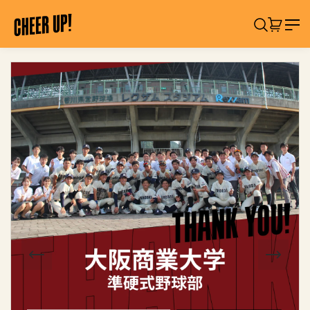
コ
C
ン
検索
カート:
アイテ
H
テ
ン
E
ツ
製
E
に
品
R
ス
情
U
キ
報
ッ
へ
P
プ
ス
!
キ
「
ッ
サ
プ
シ
イ
レ
」
応