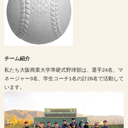
減
増
ら
や
す
す
チーム紹介
私たち大阪商業大学準硬式野球部は、選手24名、マ
ネージャー3名、学生コーチ1名の計28名で活動して
います。