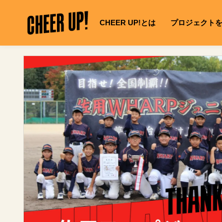
コ
C
ン
CHEER UP!とは
プロジェクト
テ
H
ン
E
ツ
に
製
E
ス
品
R
キ
情
ッ
報
U
プ
へ
P
ス
キ
!
ッ
「
プ
サ
シ
イ
レ