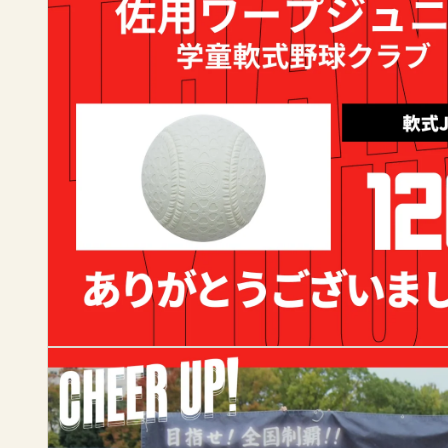
」
応
援
サ
イ
ト
チ
ア
ア
ッ
プ
！