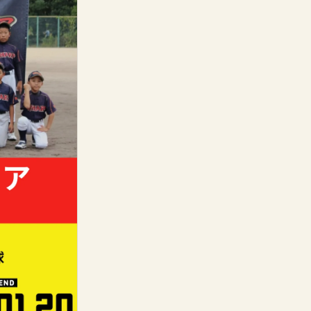
ジ
ジ
a
ュ
ュ
n
ニ
ニ
t
i
ア
ア
t
学
学
y
童
童
.
軟
軟
l
式
式
a
野
野
b
球
球
e
ク
ク
l
ラ
ラ
ブ
ブ
の
の
数
数
量
量
を
を
減
増
ら
や