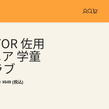
ログイン
検索
カート:
アイテ
 FOR 佐用
ア 学童
ラブ
649 (税込)