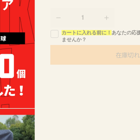
量
p
r
C
C
o
H
H
d
カートに入れる前に！
あなたの応
E
E
u
ませんか？
E
E
c
R
R
t
在庫切れ
U
U
s
P
P
.
!
!
p
r
f
f
o
o
o
d
r
r
u
佐
佐
c
用
用
t
ワ
ワ
.
ー
ー
q
プ
プ
u